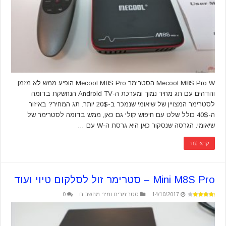
Mecool M8S Pro W הסטרימר Mecool M8S Pro הופיע ממש לא מזמן
והדהים עם תג מחיר נמוך ומערכת ה-Android TV הנחשקת בדומה
לסטרימר המצויין של שיאומי שנמכר ב-20$ יותר. תג המחיר? באיזור
ה-40$ כולל שלט עם חיפוש קולי גם כאן, ממש בדומה לסטרימר של
שיאומי. הגרסה שנסקור כאן היא גרסת ה-W עם …
קרא עוד
Mini M8S Pro – סטרימר זול לסלקום טיוי ועוד
14/10/2017
סטרימרים ומיני מחשבים
0