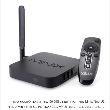
Minix Neo U1 מחיר לאחר הנחה: 99.99$ מחיר מעולה לקופסת טלוויזיה
מהטובות בעולם קוד קופון: 2017MNU1 קישור כאן Minix Neo U1 סטרימר