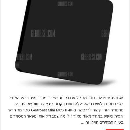
Mini M8S II 4K – סטרימר זול עם כל מה שצריך מחיר: 39$ כרגע המחיר
בגירבסט בפלאש כנראה יעלה מעט בקרוב כנראה בטווח של עד 5$
מהמחיר הזה. קישור לררכישה ב-Gearbest Mini M8S II 4K סטרימר חדש
יחסית ומושק במחיר מאוד מאוד זול, מה שמבדיל אותו משאר המכשירים
בטווח המחירים האלו זה …