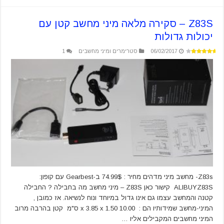
Z83S – סקירה מלאה מיני מחשב קטן עם
יכולות גדולות
06/02/2017
סטרימרים ומיני מחשבים
1
Z83s- מחשב מיני מדהים מחיר : 74.99$ ב-Gearbest עם קופון:
ALIBUYZ83S קישור כאן Z83S – מיני מחשב מה בחבילה ? החבילה
קטנה והמחשב עצמו גם אינו גדול במיוחד ונוח לנשיאה. אז כמובן ,
המיני-מחשב שמידותיו הם : 10.00 x 3.85 x 1.50 ס"מ קטן בהרבה מרוב
המיני מחשבים המקבילים אליו …