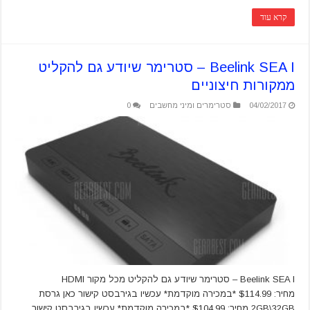
קרא עוד
Beelink SEA I – סטרימר שיודע גם להקליט
ממקורות חיצוניים
04/02/2017
סטרימרים ומיני מחשבים
0
Beelink SEA I – סטרימר שיודע גם להקליט מכל מקור HDMI
מחיר: $114.99 *במכירה מוקדמת* עכשיו בגירבסט קישור כאן גרסת
2GB\32GB מחיר: $104.99 *במכירה מוקדמת* עכשיו בגירבסט קישור