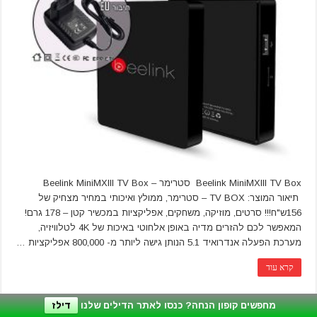
Beelink MiniMXIII TV Box סטרימר – Beelink MiniMXIII TV Box
תיאור המוצר: TV BOX – סטרימר, ממולץ ואיכותי במחיר מצחיק של
156ש"ח!!! סרטים, מוזיקה, משחקים, אפליקציות במכשיר קטן – 178 גרם!
המאפשר לכם להזרים מדיה באופן אלחוטי באיכות של 4K לטלוויזיה,
מערכת הפעלה אנדרואיד 5.1 הנותן גישה ליותר מ- 800,000 אפליקציות …
קרא עוד
מחפשים קופון הנחה? כנסו לאתר הדילים שלנו
דילז