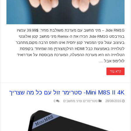
Jide RM1G – מיני מחשב עם מערכת משולבת מחיר: 39.99$ עכשיו
בגירבסט Jide RM1G הכירו את ה-Remix מיני מחשב קטן ואלגנטי
בעיצוב עגול ונקי המכשיר קטן יחסית ואינו תופס הרבה מקום,מתחבר
לטלויזיה באמצעות כבל HDMI רגיל(מצורף) מה שמיוחד בקופסת
הטלויזיה הזו היא מערכת ההפעלה, המערכת מבוססת על אנדרואיד
לוליפופ אבל …
קרא עוד
Mini M8S II 4K- סטרימר זול עם כל מה שצריך
28/08/2016
סטרימרים ומיני מחשבים
0