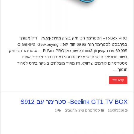
R-Box PRO – הסטרימר הכי חזק בשוק מחיר: 79.9$ דיל מטורף
בגירבסט לסטרימר הזה 69.9$ קוד קופון: GBRP3 Geekbuying ב-
69.99$ עם הקופון:rbox3gb קישור כאן R-Box PRO – הסטרימר הכי חזק
בשוק סטרימר חדש חדש מבית R-BOX אנחנו כבר מכירים אותם
מסטרימרים קודמים שדווקא היו מאוד מוצלחים בעיקר ביחס למחיר
הנמוך …
קרא עוד
Beelink GT1 TV BOX- סטרימר עם S912
16/08/2016
סטרימרים ומיני מחשבים
1