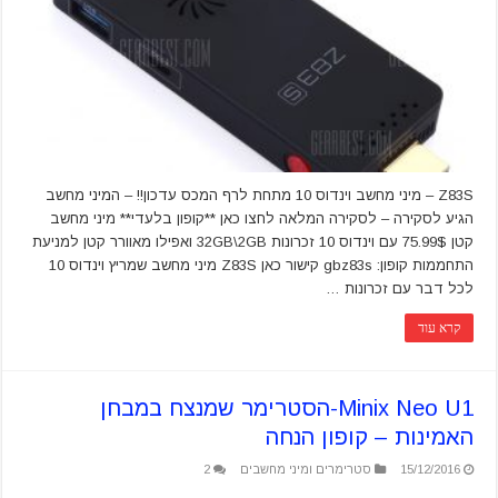
Z83S – מיני מחשב וינדוס 10 מתחת לרף המכס עדכון!! – המיני מחשב
הגיע לסקירה – לסקירה המלאה לחצו כאן **קופון בלעדי** מיני מחשב
קטן 75.99$ עם וינדוס 10 זכרונות 32GB\2GB ואפילו מאוורר קטן למניעת
התחממות קופון: gbz83s קישור כאן Z83S מיני מחשב שמריץ וינדוס 10
לכל דבר עם זכרונות …
קרא עוד
Minix Neo U1-הסטרימר שמנצח במבחן
האמינות – קופון הנחה
15/12/2016
סטרימרים ומיני מחשבים
2