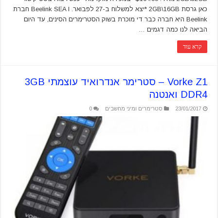
כאן גרסת 2GB\16GB *יצא למשלוח ב-27 לפבואר. Beelink SEA I חברת
Beelink היא חברה כבר די מוכרת בשוק הסטרימרים הסינים, עד היום
הביאה לנו כמה דגמים …
קרא עוד
Vorke Z1 – סטרימר אנדרואיד עוצמתי 3GB
DDR4 ואנטנה
23/01/2017
סטרימרים ומיני מחשבים
0