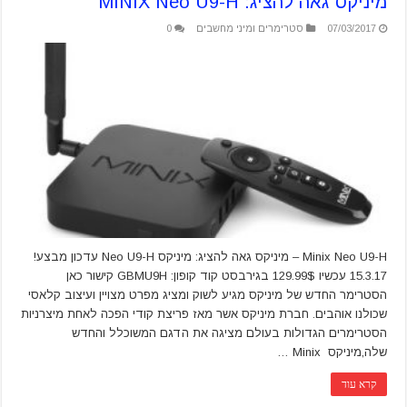
מיניקס גאה להציג: MINIX Neo U9-H
07/03/2017
סטרימרים ומיני מחשבים
0
Minix Neo U9-H – מיניקס גאה להציג: מיניקס Neo U9-H עדכון מבצע!
15.3.17 עכשיו 129.99$ בגירבסט קוד קופון: GBMU9H קישור כאן
הסטרימר החדש של מיניקס מגיע לשוק ומציג מפרט מצויין ועיצוב קלאסי
שכולנו אוהבים. חברת מיניקס אשר מאז פריצת קודי הפכה לאחת מיצרניות
הסטרימרים הגדולות בעולם מציגה את הדגם המשוכלל והחדש
שלה,מיניקס Minix …
קרא עוד