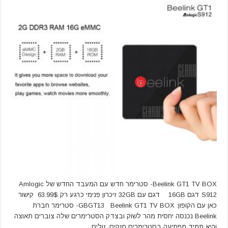
Beelink GT1 TV BOX- סטרימר חדש עם המעבד החדש של Amlogic
S912 דגם 16GB דגם עם 32GB זיכרון פנימי כרגע רק 63.99$ קישור
כאן עם הקופון: GBGT13 Beelink GT1 TV BOX- סטרימר חברת
Beelink נכנסה יחסית מהר לשוק ובצדק הסטרימרים שלה צוברים תאוצה
והיא תמיד מפתיעה בסטרימרים חזקים, זולים …