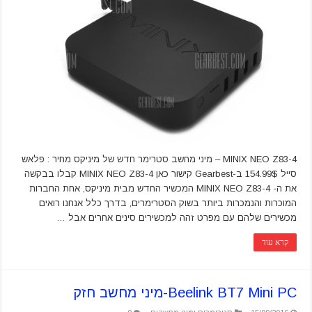
MINIX NEO Z83-4 – מיני מחשב סטרימר חדש של מיניקס מחיר : פלאש
סייל 154.99$ ב-Gearbest קישור כאן MINIX NEO Z83-4 קבלו בבקשה
את ה- MINIX NEO Z83-4 המכשיר החדש מבית מיניקס, אחת החברות
המוכרות והנמכרות ביותר בשוק הסטרימרים, בדרך כלל אנחנו רואים
מכשירים שלהם עם מפרט זהה למכשירים סינים אחרים אבל …
קרא עוד
Beelink BT7 Mini PC-מיני מחשב חזק