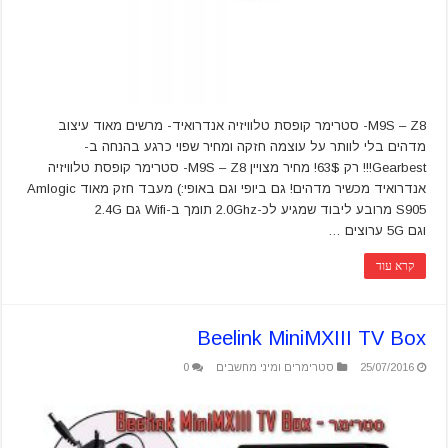
M9S – Z8- סטרימר קופסת טלוויזיה אנדרואיד- מרשים מאוד עיצוב
מדהים בלי לוותר על עוצמה חזקה ומחיר שפוי כרגע בהנחה ב-
Gearbest!!! רק 63$! מחיר מצויין M9S – Z8- סטרימר קופסת טלוויזיה
אנדרואיד מכשיר מדהים! גם ביופי וגם באופי:) מעבד חזק מאוד Amlogic
S905 מרובע ליבוד שמגיע לכ-2.0Ghz תומך ב-Wifi גם 2.4G
וגם 5G ערוצים …
קרא עוד
Beelink MiniMXIII TV Box
25/07/2016
סטרימרים ומיני מחשבים
0