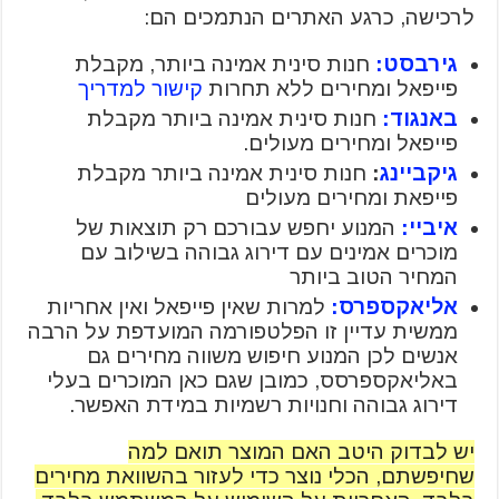
לרכישה, כרגע האתרים הנתמכים הם:
גירבסט:
חנות סינית אמינה ביותר, מקבלת
פייפאל ומחירים ללא תחרות
קישור למדריך
באנגוד:
חנות סינית אמינה ביותר מקבלת
פייפאל ומחירים מעולים.
גיקביינג
:
חנות סינית אמינה ביותר מקבלת
פייפאת ומחירים מעולים
איביי:
המנוע יחפש עבורכם רק תוצאות של
מוכרים אמינים עם דירוג גבוהה בשילוב עם
המחיר הטוב ביותר
אליאקספרס:
למרות שאין פייפאל ואין אחריות
ממשית עדיין זו הפלטפורמה המועדפת על הרבה
אנשים לכן המנוע חיפוש משווה מחירים גם
באליאקספרסס, כמובן שגם כאן המוכרים בעלי
דירוג גבוהה וחנויות רשמיות במידת האפשר.
יש לבדוק היטב האם המוצר תואם למה
שחיפשתם, הכלי נוצר כדי לעזור בהשוואת מחירים