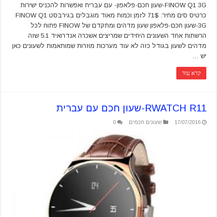
FINOW Q1 3G-שעון חכם-פלאפון- עם עברית ואפשרות להכניס ישירות
כרטיס סים מחיר: 71$ לזמן וכמות מאוד מוגבלים בגירבסט FINOW Q1
3G-שעון חכם-פלאפון שעון מדהים ומתקדם של FINOW פתוח לכל
הרשתות אחד השעונים היחידים שמריצים אשכרה אנדרואיד 5.1 שזה
מדהים לשעון בגודל כזה לא עוד מערכות מוזרות שמותאמות לשעונים כאן
יש …
קרא עוד
RWATCH R11-שעון חכם עם עברית
17/07/2016
שעונים חכמים
0