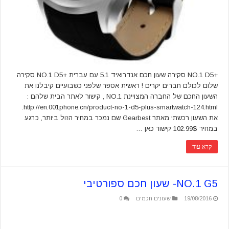
+NO.1 D5 סקירה שעון חכם אנדרואיד 5.1 עם עברית +NO.1 D5 סקירה
שלום לכולם חברים יקרים ! ראשית אספר שלפני כשבועיים קיבלנו את
השעון החכם של החברה המצויינת NO.1 , קישור לאתר הבית שלהם :
http://en.001phone.cn/product-no-1-d5-plus-smartwatch-124.html.
את השעון רכשתי מאתר Gearbest שם נמכר במחיר הזול ביותר, כרגע
במחיר 102.99$ קישור כאן …
קרא עוד
NO.1 G5- שעון חכם ספורטיבי
19/08/2016
שעונים חכמים
0