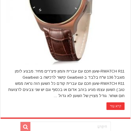
RWATCH R11-שעון חכם עם עברית והמון פיצ'רים מחיר: מבצע לזמן
מוגבל 136 ש"ח בלבד ב-Gearbest קישור לרכישה ב-Gearbest
RWATCH R11-שעון חכם עם עברית קודם כל השעון הזה נראה ממש
טוב:) השעון עצמו מגיע בזהב אדום או בכסוף וגם יש שני צבעים לרצועות
חום ושחור. גודל מצויין של השעון לא גדול …
קרא עוד