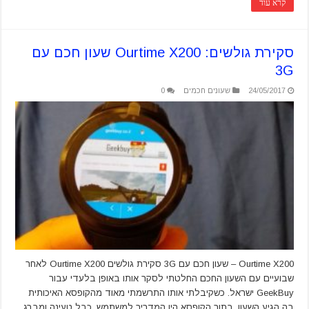
קרא עוד
סקירת גולשים: Ourtime X200 שעון חכם עם
3G
24/05/2017
שעונים חכמים
0
Ourtime X200 – שעון חכם עם 3G סקירת גולשים Ourtime X200 לאחר
שבועיים עם השעון החכם החלטתי לסקר אותו באופן בלעדי עבור
GeekBuy ישראל. כשקיבלתי אותו התרשמתי מאוד מהקופסא האיכותית
בה הגיע השעון. בתוך הקופסא היו המדריך למשתמש, כבל טעינה ומברג