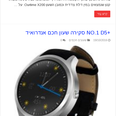
קטן שנמצאים במין דלת צדדית וכמובן השעון Ourtime X200. על …
קרא עוד
+NO.1 D5 סקירה שעון חכם אנדרואיד
19/10/2016
שעונים חכמים
0