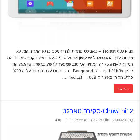
Teclast X80 Plus – טאבלט מתחת לרף המכס כרגע המחיר הוא לא
מתחת לרף המכס אבל יש קופון אקסלוסיבי ובלעדי של גיקביי שמוריד את
המחיר ל-75.94$ זה המחיר הכי טוב שאפשר להשיג ברשת.. 75.94$ קוד
קופון: b31b8b קישור ל-Banggood בגירבסט עלה המחיר על ה-X80
כרגע מחירו באיזור ה-90$ – Teclast …
קרא עוד
Chuwi hi12-סקירה טאבלט
27/06/2016
טאבלטים ומחשבים ניידים
4