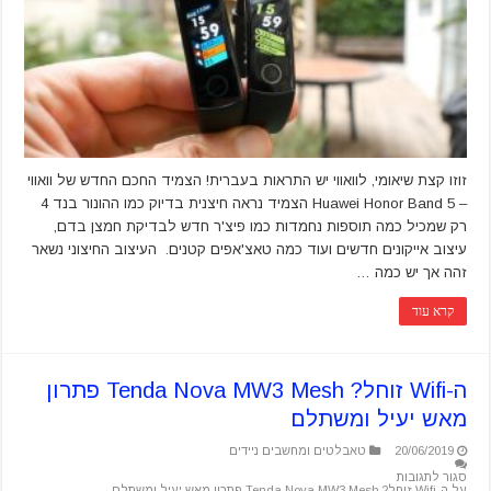
זוזו קצת שיאומי, לוואווי יש התראות בעברית! הצמיד החכם החדש של וואווי
– Huawei Honor Band 5 הצמיד נראה חיצנית בדיוק כמו ההונור בנד 4
רק שמכיל כמה תוספות נחמדות כמו פיצ'ר חדש לבדיקת חמצן בדם,
עיצוב אייקונים חדשים ועוד כמה טאצ'אפים קטנים. העיצוב החיצוני נשאר
זהה אך יש כמה …
קרא עוד
ה-Wifi זוחל? Tenda Nova MW3 Mesh פתרון
מאש יעיל ומשתלם
20/06/2019
טאבלטים ומחשבים ניידים
סגור לתגובות
על ה-Wifi זוחל? Tenda Nova MW3 Mesh פתרון מאש יעיל ומשתלם