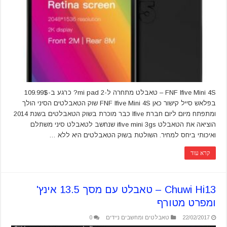
FNF Ifive Mini 4S – טאבלט מתחרה ל-mi pad 2? כרגע ב-109.99$
בפלאש סייל קישור כאן FNF Ifive Mini 4S שוק הטאבלטים הסיני הולך
ומתפתח מיום ליום חברת Ifive כבר מוכרת בשוק הטאבלטים בשנת 2014
הוציאה את הטאבלט ifive mini 3gs שנחשב לטאבלט סיני משתלם
ואיכותי ביחס למחיר. השולטת בשוק הטאבלטים היא ללא …
קרא עוד
Chuwi Hi13 – טאבלט עם מסך 13.5 אינץ'
ומפרט מטורף
22/02/2017
טאבלטים ומחשבים ניידים
0