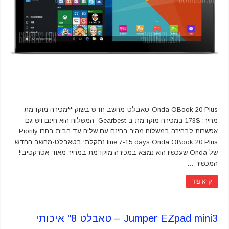
Onda OBook 20 Plus-טאבלט-מחשב חדש בשוק **מכירה מוקדמת
מחיר: 173$ במכירה מוקדמת ב-Gearbest המשלוח הוא חינם ויש גם
אפשרות לבחירה במשלוח מהיר בחינם עם שליח עד הבית בחרו Piority
line 7-15 days Onda OBook 20 Plus נתקלתי בטאבלט-מחשב החדש
של Onda שעכשיו הוא נמצא במכירה מוקדמת במחיר מאוד אטרקטיבי!
המכשיר …
קרא עוד
Jumper EZpad mini3 – טאבלט 8" איכותי