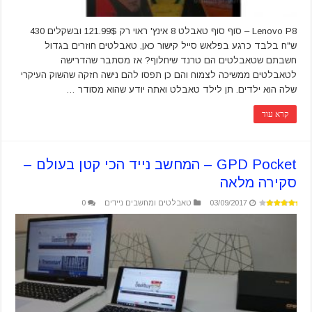
Lenovo P8 – סוף סוף טאבלט 8 אינץ' ראוי רק 121.99$ ובשקלים 430
ש"ח בלבד כרגע בפלאש סייל קישור כאן, טאבלטים חוזרים בגדול
חשבתם שטאבלטים הם טרנד שיחלוף? אז מסתבר שהדרישה
לטאבלטים ממשיכה לצמוח והם כן תפסו להם נישה חזקה שהשוק העיקרי
שלה הוא ילדים. תן לילד טאבלט ואתה יודע שהוא מסודר …
קרא עוד
GPD Pocket – המחשב נייד הכי קטן בעולם –
סקירה מלאה
03/09/2017
טאבלטים ומחשבים ניידים
0