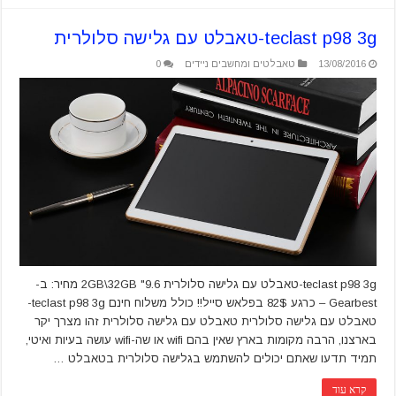
teclast p98 3g-טאבלט עם גלישה סלולרית
13/08/2016
טאבלטים ומחשבים ניידים
0
teclast p98 3g-טאבלט עם גלישה סלולרית 2GB\32GB "9.6 מחיר: ב-
Gearbest – כרגע 82$ בפלאש סייל!! כולל משלוח חינם teclast p98 3g-
טאבלט עם גלישה סלולרית טאבלט עם גלישה סלולרית זהו מצרך יקר
בארצנו, הרבה מקומות בארץ שאין בהם wifi או שה-wifi עושה בעיות ואיטי,
תמיד תדעו שאתם יכולים להשתמש בגלישה סלולרית בטאבלט …
קרא עוד