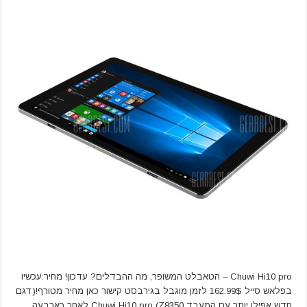
Chuwi Hi10 pro – הטאבלט המשופר, מה ההבדלים? עדכון! מחיר:עכשיו
בפלאש סייל 162.99$ לזמן מוגבל בגירבסט קישור כאן מחיר מטורף!(דגם
חדש אפילו יותר עם המעבד Z8350) Chuwi Hi10 pro לאחר כארבעה