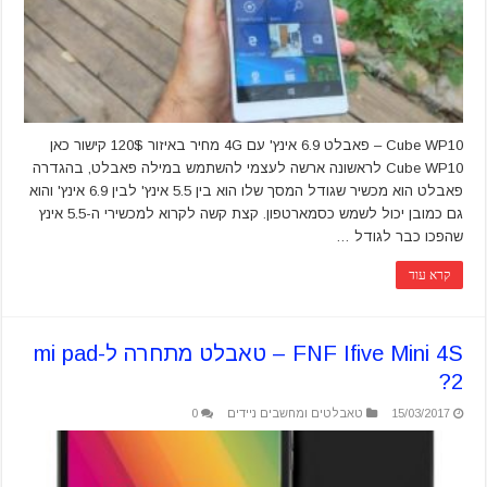
Cube WP10 – פאבלט 6.9 אינץ' עם 4G מחיר באיזור 120$ קישור כאן
Cube WP10 לראשונה ארשה לעצמי להשתמש במילה פאבלט, בהגדרה
פאבלט הוא מכשיר שגודל המסך שלו הוא בין 5.5 אינץ' לבין 6.9 אינץ' והוא
גם כמובן יכול לשמש כסמארטפון. קצת קשה לקרוא למכשירי ה-5.5 אינץ
שהפכו כבר לגודל …
קרא עוד
FNF Ifive Mini 4S – טאבלט מתחרה ל-mi pad
2?
15/03/2017
טאבלטים ומחשבים ניידים
0