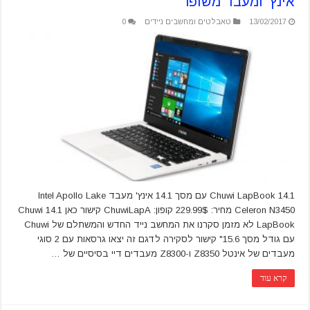
אינץ' ומעבד משופר
13/02/2017
טאבלטים ומחשבים ניידים
0
Chuwi LapBook 14.1 עם מסך 14.1 אינץ' מעבד Intel Apollo Lake
Celeron N3450 מחיר: 229.99$ קופון: ChuwiLapA קישור כאן 14.1 Chuwi
LapBook לא מזמן סקרנו את המחשב נייד החדש והמשתלם של Chuwi
עם גודל מסך 15.6" קישור לסקירה לדגם זה יצאו גרסאות עם 2 סוגי
מעבדים של אינטל Z8350 ו-Z8300 מעבדים דיי בסיסיים של …
קרא עוד