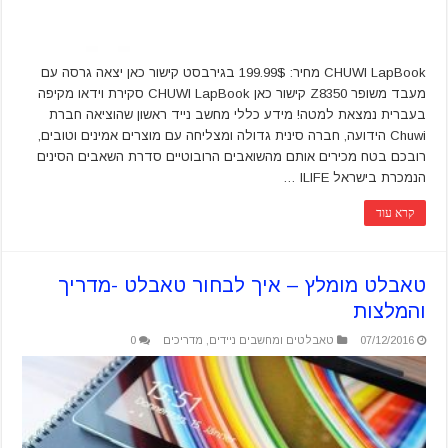
CHUWI LapBook מחיר: 199.99$ בגירבסט קישור כאן יצאה גרסה עם
מעבד משופר Z8350 קישור כאן CHUWI LapBook סקירת וידאו מקיפה
בעברית נמצאת למטה! מידע כללי מחשב נייד ראשון שהוציאה חברת
Chuwi הידועה, חברה סינית גדולה ומצליחה עם מוצרים אמינים וטובים,
רובכם בטח מכירים אותם מהשואבים הרובוטיים סדרת השאבים הסינים
הנמכרת בישראל ILIFE …
קרא עוד
טאבלט מומלץ – איך לבחור טאבלט -מדריך
והמלצות
07/12/2016
טאבלטים ומחשבים ניידים
,
מדריכים
0