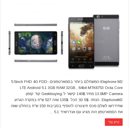
Elephone M2-המשתלם ביותר בסמארטפונים-5.5inch FHD 4G FDD-
LTE Android 5.1 3GB RAM 32GB , 64bit MTK6753 Octa Core
13.0MP Camera מחיר:140$ קישור ל-Geekbuying קוד קופון-
ElephoneM2 -הנחה :5$ סך הכל: 135$ שזה 527 ש"ח במקרה הגרוע
שתידרשו לשלם מכס תיצטרכו להוסיף בסביבות 150 ש"ח בהחלט שווה
את הסמארטפון הזה מגיע עם אנדרואיד 5.1 …
קרא עוד