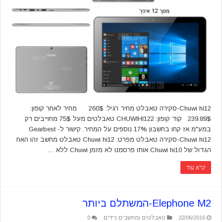
Chuwi hi12-סקירה טאבלט מחיר רגיל: 260$ מחיר לאחר קופון:
239.89$ קוד קופון: CHUWIHI122 טאבלטים מעל 75$ מחוייבים רק
במע"מ אז קחו בחשבון 17% נוספים על המחיר. קישור ל-Gearbest
Chuwi hi12-סקירה טאבלט מפרט: Chuwi hi12 טאבלט מחשב זהו האח
הגדול של Chuwi hi10 אותו פרסמנו לא מזמן Chuwi ללא …
קרא עוד
Elephone M2-המשתלם ביותר
22/06/2016
טאבלטים ומחשבים ניידים
0