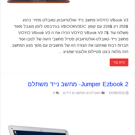
VOYO VBook V3-מחשב נייד-אולטראבוק-טאבלט מחיר: כרגע
253$ רק 226$ עם קופון: VBOOKV3DC בגירבסט לזמן מוגבל מאוד
משלוח עוד 7$ VOYO VBook V3 הכירו את ה-VOYO VBook V3
מחשב נייד-טאבלט-אולטראבוק סטייל מחשבי היוגה של לנובו ועוד
חברות רבות שאימצו את הצורה הזו של מחשבים עם מסך מגע המחשב
הזה מלווה בעט סטיילוס אלגנטי שמגיע …
קרא עוד
Jumper Ezbook 2- מחשב נייד משתלם
15/08/2016
טאבלטים ומחשבים ניידים
0