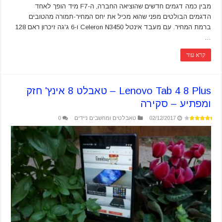
מבין כמה דגמים חדשים שהוציאה החברה, ה-F7 מיד הופך לאחד
הדגמים הבולטים מפני שהוא מכיל את יחס המחיר-תמורה מהטובים
ברמת המחיר. עם מעבד אינטל Celeron N3450 ו-6 ג'גה זיכרון ראם 128
…
קרא עוד
Lenovo Tab 4 8 Plus – טאבלט 8 אינץ' חזק
ומפתיע – סקירה
02/12/2017
טאבלטים ומחשבים ניידים
0