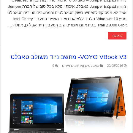
Jumper EZpad mini3 – טאבלט 8" איכותי מחיר:78$ באתר Gearbest
Jumper EZpad mini3 טאבלט איכותי ומלא בכל טוב של חברת Jumper
אשר לא מפסיקה להפתיע בשוק הטאבלטים והמחשבים הניידים,הטאבלט
מריץ Windows 10 בלבד ללא אנדרואיד מצוייד במעבד Intel Cherry
Trail Z8300 64bit בטח אתם אומרים שוב המעבד הזה אבל כן, אחלה …
קרא עוד
VOYO VBook V3- מחשב נייד משולב טאבלט
22/08/2016
טאבלטים ומחשבים ניידים
0