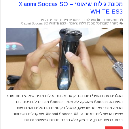
מכונת גילוח שיאומי – Xiaomi Soocas SO
WHITE ES3
16/05/2019
טאבלטים ומחשבים ניידים
,
מוצרים נלווים
סגור לתגובות
על מכונת גילוח שיאומי – Xiaomi Soocas SO WHITE ES3
מגלחים את המחיר! היום נבדוק את מכונת הגילוח מבית שיאומי תחת מותג
הפארמה Soocas שהושקה לא מזמן. Soocas מוכרים לנו היטב כבר
מכמה מוצרי פארמה שהשיקו, למשל הקיסמים הדנטליים והמברשות
שיניים החשמליות דוגמת ה- Xiaomi Soocas X3. שמקבלים תשבוחות
רבות ברשת. אז כן, עוד שוק ללא הרבה תחרות ששיאומי נכנסת …