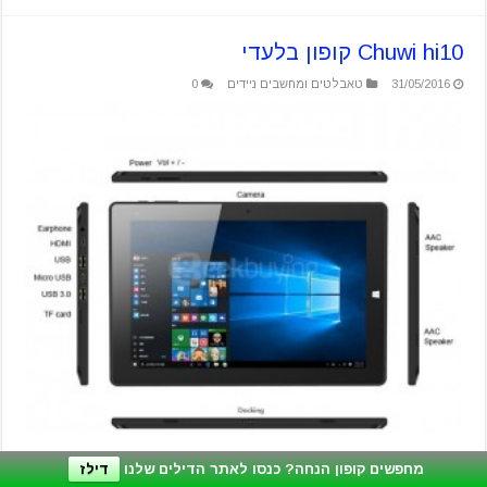
Chuwi hi10 קופון בלעדי
31/05/2016
טאבלטים ומחשבים ניידים
0
Chuwi hi10 קופון בלעדי של 16$ הנחה בלעדית לאתר geekbuy רק אצנו
מחפשים קופון הנחה? כנסו לאתר הדילים שלנו
דילז
הטאבלט הנפלא הזה במחיר הזול ביותר שתמצאו !! מחיר: 169$ אחרי