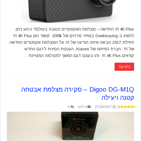
YI 4K Plus החדשה – מצלמת האקסטרים הטובה בעולם? כרגע ניתן
להשיג ב-Geekbuying במחיר מדהים של 300$ קישור כאן YI 4K Plus
תחילת 2017 הביאה איתה הודעה של YI על המצלמת אקסטרים החדשה
של YI- חברת הפיתוח של Xiaomi, הענקית הסינית לדגם החדש
קוראים YI 4K Plus, זהו בעצם דגם המשך למצלמה המצויינת …
קרא עוד
Digoo DG-M1Q – סקירה מצלמת אבטחה
קטנה ויעילה
27/03/2017
צילום
0