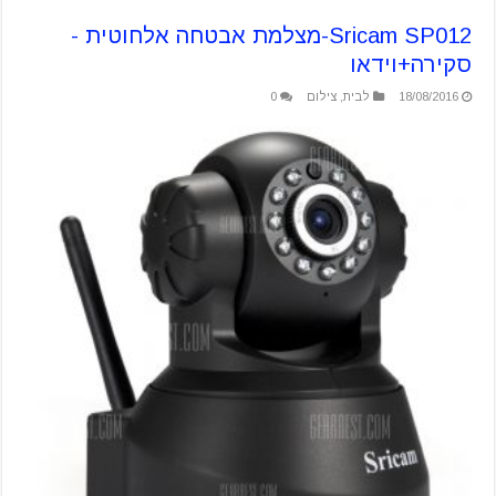
Sricam SP012-מצלמת אבטחה אלחוטית -
סקירה+וידאו
18/08/2016
לבית
,
צילום
0