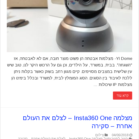
YI Dome- מצלמות אבטחה הן פשוט מוצר חובה, אם לא לאבטחה, אז
"השגחה". בבית, במשרד, על הילדים, וכן גם על הרכוש היקר לנו, טוב שיש
עין שלישית במצבים מסויימים. קיים מגוון רחב בשוק כאשר בקלות ניתן
ללכת לאיבוד בין הסוגים. הסוג המומלץ לבית, למשרד ובכלל בימינו הן
מצלמות IP שיכולות …
קרא עוד
מצלמה Insta360 One – לצלם את העולם
אחרת – סקירה
04/06/2018
צילום
סגור לתגובות
על מצלמה Insta360 One – לצלם את העולם אחרת – סקירה