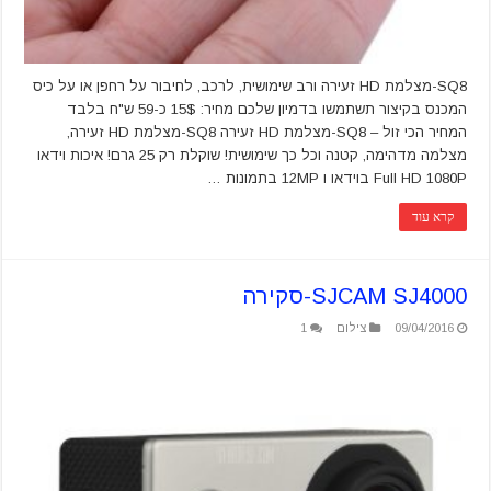
SQ8-מצלמת HD זעירה ורב שימושית, לרכב, לחיבור על רחפן או על כיס
המכנס בקיצור תשתמשו בדמיון שלכם מחיר: 15$ כ-59 ש"ח בלבד
המחיר הכי זול – SQ8-מצלמת HD זעירה SQ8-מצלמת HD זעירה,
מצלמה מדהימה, קטנה וכל כך שימושית! שוקלת רק 25 גרם! איכות וידאו
Full HD 1080P בוידאו ו 12MP בתמונות …
קרא עוד
SJCAM SJ4000-סקירה
09/04/2016
צילום
1