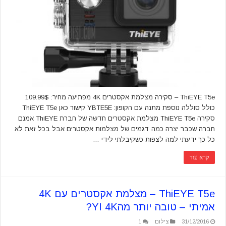
ThiEYE T5e – סקירה מצלמת אקסטרים 4K מפתיעה מחיר: 109.99$
כולל סוללה נוספת מתנה עם הקופון: YBTE5E קישור כאן ThiEYE T5e
סקירה ThiEYE T5e מצלמת אקסטרים חדשה של חברת ThiEYE אמנם
חברה שכבר יצרה כמה דגמים של מצלמות אקסטרים אבל בכל זאת לא
כל כך ידעתי למה לצפות כשקיבלתי לידי …
קרא עוד
ThiEYE T5e – מצלמת אקסטרים עם 4K
אמיתי – טובה יותר מהYI 4K?
31/12/2016
צילום
1