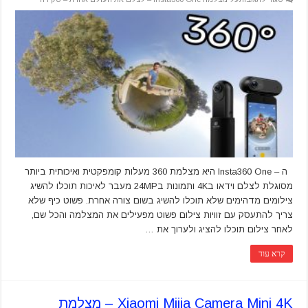
ה – Insta360 One היא מצלמת 360 מעלות קומפקטית ואיכותית ביותר
מסוגלת לצלם וידאו ב4K ותמונות ב24MP מעבר לאיכות תוכלו להשיג
צילומים מדהימים שלא תוכלו להשיג בשום צורה אחרת. פשוט כיף שלא
צריך להתעסק עם זוויות צילום פשוט מפעילים את המצלמה והכל שם,
לאחר צילום תוכלו להציג ולערוך את …
קרא עוד
Xiaomi Mijia Camera Mini 4K – מצלמת