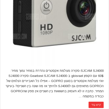
SJCAM SJ4000-סקירה מצלמת אקסטרים נהדרת במחיר נמוך מחיר:
60$ עם הקופון gbisrael ב-Gearbest SJCAM SJ4000-סקירה SJ4000
זוהי מצלמת אקסטרים בסגנון GOPRO – אפילו כל האביזרים הנלווים של
הGOPRO מתאימים גם לSJ4000 ולהיפך אז מה שונה בין השניים?-בעיקר
המחיר. כתבה זו לא תעסוק בהשוואות בין השניים אין ספק שהGOPRO
כבודה במקומה …
קרא עוד