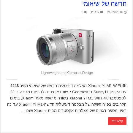
חדשה של שיאומי
21/09/2016
צילום
0
Xiaomi YI M1 WiFi 4K-מצלמה דיגיטלית חדשה של שיאומי מחיר:444$
עם הקופון: Sunny11 ב-Gearbest קישור כאן צפויה להיפתח מכירה ב-23
לספטמבר Xiaomi YI M1 WiFi 4K בשורה מרגשת מאת Xiaomi, בימים
הקרובים צפויה השקה של מצלמה דיגיטלית חדשה-Xiaomi YI M1 עד כה
ראינו מספר דגמים של מצלמות אקסטרים מבית Xiaomi שזכו …
קרא עוד