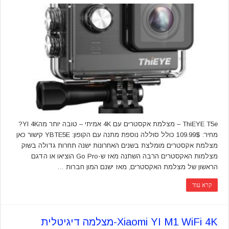
ThiEYE T5e – מצלמת אקסטרים עם 4K אמיתי – טובה יותר מהYI 4K?
מחיר: 109.99$ כולל סוללה נוספת מתנה עם הקופון: YBTE5E קישור כאן
מצלמת אקסטרים מומלצת בשנים האחרונות ישנה תחרות גדולה בשוק
מצלמות האקסטרים הרבה השתנה מאז ש-Go Pro הוציאו או הדגם
הראשון של מצלמת האקסטרים, מאז ישנם המון חברות …
קרא עוד
Xiaomi YI M1 WiFi 4K-מצלמה דיגיטלית