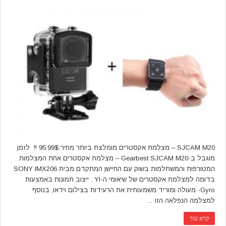
SJCAM M20 – מצלמת אקסטרים מומלצת ביותר מחיר:95.99$ !! לזמן
מוגבל ב-Gearbest SJCAM M20 – מצלמת אקסטרים אחת המצלמות
המטורפות והמשתלמות בשוק עם החיישן המתקדם מבית SONY IMX206
בדומה למצלמת אקסטרים של שיאומי ה-YI , ייצוב תמונות באמצעות
Gyro- מעולה ומוריד משמעותית את הרעידות בצילום וידאו, בנוסף
למצלמה הנפלאה הזו …
קרא עוד