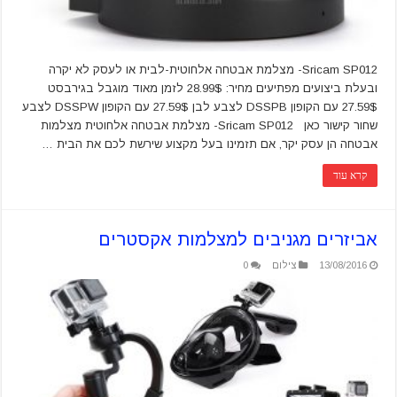
Sricam SP012- מצלמת אבטחה אלחוטית-לבית או לעסק לא יקרה
ובעלת ביצועים מפתיעים מחיר: 28.99$ לזמן מאוד מוגבל בגירבסט
27.59$ עם הקופון DSSPB לצבע לבן 27.59$ עם הקופון DSSPW לצבע
שחור קישור כאן Sricam SP012- מצלמת אבטחה אלחוטית מצלמות
אבטחה הן עסק יקר, אם תזמינו בעל מקצוע שירשת לכם את הבית …
קרא עוד
אביזרים מגניבים למצלמות אקסטרים
13/08/2016
צילום
0