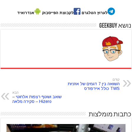
לערוץ הטלגרם
לקבוצת הפייסבוק
אנדרואיד
נושא GeekBuy
קודם
השוואה בין 7 דגמים של אוזניות
TWS כולל איירפודס
הבא
שואב ושוטף רצפות אלחוטי –
Hizero – סקירה מלאה
כתבות מומלצות