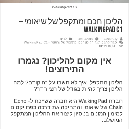
WalkingPad C1
הליכון חכם ומתקפל של שיאומי –
WalkingPad C1
GeekBuy
28/12/2019
לבית
סגור לתגובות
על הליכון חכם ומתקפל של שיאומי – WalkingPad C1
16,611 צפיות
אין מקום להליכון? נגמרו
התירוצים!
הליכון מתקפל! איך לא חשבו על זה קודם? למה
הליכון צריך להיות בגודל של חצי חדר?
חברת WalkingPad היא חברה ששייכת ל- Echo
Chain של שיאומי והתחילה את דרכה בפרוייקטים
למימון המונים בניסיון ליצור את ההליכון המתקפל
המושלם.