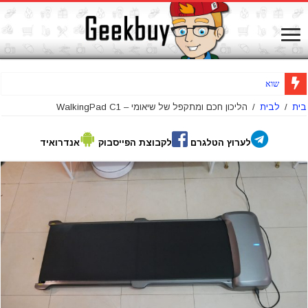
שואב שוטף רצפות אלחוט
בית
/
לבית
/
הליכון חכם ומתקפל של שיאומי – WalkingPad C1
לערוץ הטלגרם
לקבוצת הפייסבוק
אנדרואיד