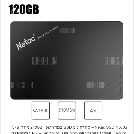
Netac SSD N530S – סקירה כונן SSD במחיר שפוי 240GB מחיר: 57$
עם קופון: GBN530S2 120GB מחיר 38$ עם הקופון: GBN530S1 Netac