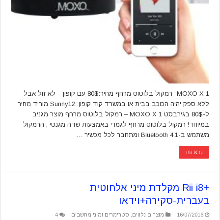
MOXO X 1- רמקול בלוטוס מרחף מחיר:80$ עם קופון – לא זול אבל
ללא ספק יהיה הכוכב בבית או במשרד קוד קופון: Sunny12 מוריד מחיר
ל-80$ בגירבסט MOXO X 1 – רמקול בלוטוס מרחף מוצר מגניב
במיוחד! רמקול בלוטוס מרחף לגמרי באמצעות שדה מגנטי , הרמקול
משתמש ב-Bluetooth 4.1 ומתחבר לכל מכשיר …
קרא עוד
+Rii i8 מקלדת מיני אלחוטית
בעברית-סקירה+וידאו
16/07/2016
מוצרים נלווים
,
סטרימרים ומיני מחשבים
4