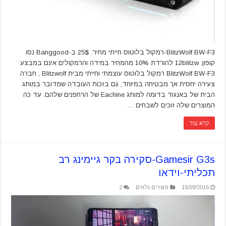
BlitzWolf BW-F3-רמקול בלוטוס חייתי מחיר: 25$ ב-Banggood נסו
קופון: 12blitzw להורדת 10% מהמחיר במידה והרמקולים אינם במבצע
BlitzWolf BW-F3 רמקול בלוטוס עוצמתי וחייתי מבית Blitzwolf , חברה
צעירה יחסית אך מבטיחה במיוחד, גם בזכות העובדה שמדובר במותג
הבית של באנגוד בדומה למותג Eachine של הרחפנים שלהם. עד כה
המוצרים שלה זוכים לשבחים …
קרא עוד
Gamesir G3s-סקירה בקר גיימינג רב
תכליתי-וידאו
15/09/2016
מוצרים נלווים
2