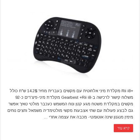
+Rii i8 מקלדת מיני אלחוטית עם מקשים בעברית מחיר:14.2$ ש"ח כולל
משלוח קישור לרכישה ב-Gearbest +Rii i8 מקלדת מיני-פיצ'רים כ-92
מקשים במקלדת משטח מגע קטן ונוח המשמש כעכבר מולטי טאץ' אפשר
גם לבצע פעולות עם שתי אצבעות מקשי מולטימדיה משמאל וחצים נוחים
מימין מנגנון שינה אוטומטי- מכבה את עצמה אחרי …
קרא עוד