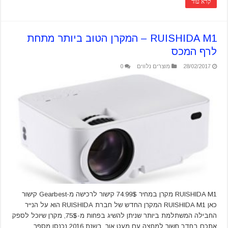
קרא עוד
RUISHIDA M1 – המקרן הטוב ביותר מתחת
לרף המכס
28/02/2017
מוצרים נלווים
0
RUISHIDA M1 מקרן במחיר 74.99$ קישור לרכישה מ-Gearbest קישור
כאן RUISHIDA M1 המקרן החדש של חברת RUISHIDA הוא על הנייר
החבילה המשתלמת ביותר שניתן להשיג בפחות מ-75$, מקרן שיוכל לספק
אתכם בחדר חשוך למחצה עם מעט אור. בשנת 2016 נכנסו מספר