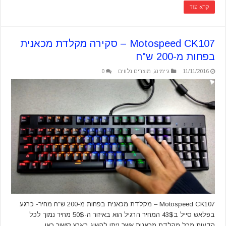
קרא עוד
Motospeed CK107 – סקירה מקלדת מכאנית
בפחות מ-200 ש"ח
11/11/2016
גיימינג
,
מוצרים נלווים
0
Motospeed CK107 – מקלדת מכאנית בפחות מ-200 ש"ח מחיר- כרגע
בפלאש סייל ב43$ המחיר הרגיל הוא באיזור ה-50$ מחיר נמוך לכל
הדעות מכל מקלדת מכאנית אשר ניתן להשיג בארץ קישור כאן