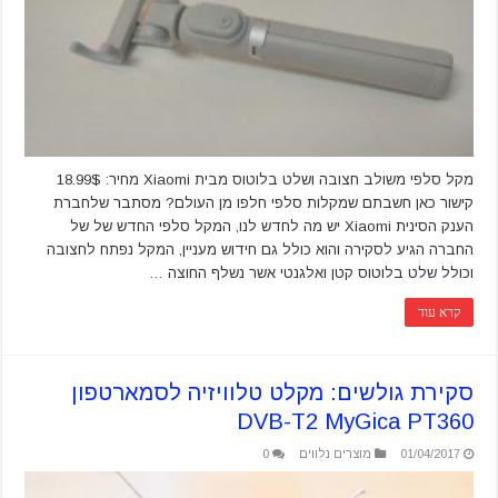
מקל סלפי משולב חצובה ושלט בלוטוס מבית Xiaomi מחיר: 18.99$
קישור כאן חשבתם שמקלות סלפי חלפו מן העולם? מסתבר שלחברת
הענק הסינית Xiaomi יש מה לחדש לנו, המקל סלפי החדש של של
החברה הגיע לסקירה והוא כולל גם חידוש מעניין, המקל נפתח לחצובה
וכולל שלט בלוטוס קטן ואלגנטי אשר נשלף החוצה …
קרא עוד
סקירת גולשים: מקלט טלוויזיה לסמארטפון
DVB-T2 MyGica PT360
01/04/2017
מוצרים נלווים
0