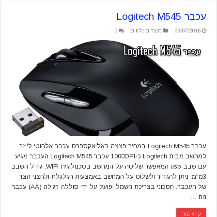
עכבר Logitech M545
09/07/2016
מוצרים נלווים
0
עכבר Logitech M545 במחיר פצצה באליאקספרס עכבר אלחוטי לייזר
למחשב מבית Logitech כ-1000DPI עכבר Logitech M545 העכבר מגיע
עם שבב usb המאפשר שליטה על המחשב בטכנולוגית WIFI. גודל השבב
3מ"מ. ניתן להגדיר ולשלוט על המחשב באמצעות הגלגלת ולחצני הצד
של העכבר. חסכוני בצריכת חשמל ופועל על ידי סוללה רגילה (AA) עכבר
נוח …
קרא עוד