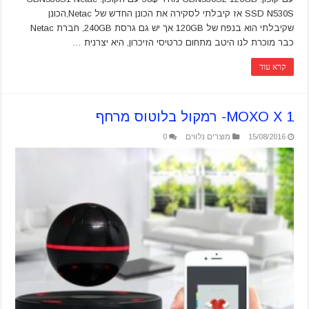
SSD N530S אז קיבלתי לסקירה את הכונן החדש של Netac,הכונן
שקיבלתי הוא בנפח של 120GB אך יש גם גרסת 240GB, חברת Netac
כבר מוכרת לנו היטב מתחום כרטיסי הזיכרון, היא יצרנית …
קרא עוד
MOXO X 1- רמקול בלוטוס מרחף
15/08/2016
מוצרים נלווים
0