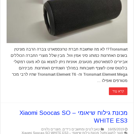
Tronsmart?! לא מה שחשבת חברת טרונסמארט צברה הרבה מוניטין
בשנים האחרונות כמותג סיני אמין וזול. מבין שלל מוצרי החברה הכוללים
אביזרים לסמארטפון, מטענים, אוזניות ניתן למצוא גם לא מעט רמקולי
בלוטוס שזכו לשצף תשבוחות במהלך השנתיים האחרונות. מביניהם
Tronsmart Element Mega וה- Tronsmart Element T6 שהיו לרבי מכר
מטורפים ואפילו …
קרא עוד
מכונת גילוח שיאומי – Xiaomi Soocas SO
WHITE ES3
16/05/2019
טאבלטים ומחשבים ניידים
,
מוצרים נלווים
סגור לתגובות
על מכונת גילוח שיאומי – Xiaomi Soocas SO WHITE ES3