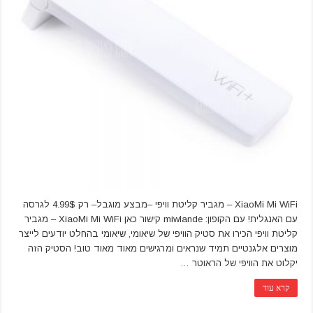
XiaoMi Mi WiFi – מגביר קליטת וויפי –מבצע מוגבל– רק 4.99$ לגרסה
עם האנגלית! עם הקופון: miwlande קישור כאן XiaoMi Mi WiFi – מגביר
קליטת וויפי הכירו את סטיק הוויפי של שיאומי, שיאומי בהחלט יודעים לייצר
מוצרים אלגנטיים תמיד שנראים ומרגישים מאוד מאוד טוב! הסטיק הזה
יקלוט את הוויפי של הראוטר …
קרא עוד