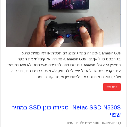
Gamesir G3s-סקירה בקר גיימינג רב תכליתי-ווידאו מחיר: כרגע
בגירבסט סייל -25$ Gamesir G3s-סקירה אז קיבלתי את הבקר
המצויין הזה של Gamesir מדגם G3s לבדיקה מגירבסט לא שהניסיון שלי
עם בקרים כזה גדול אבל יצא לי להחזיק לא מעט בקרים בחיי, רובם היו
של קונסולות מוכרות כמו פלייסטיישן אקסבוקס וכדומה. …
קרא עוד
Netac SSD N530S -סקירה כונן SSD במחיר
שפוי
07/09/2016
מוצרים נלווים
0