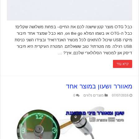
כבל OTG מוצר קטן שישנה לכם את החיים– בפחות משלושה שקלים!
כבל ה-OTG או בשמו המלא on the go, הוא כבל שמצד אחד חיבור
מיקרו USB שיכול להתאים לכל מכשיר האנדרואיד ובצידו השני כניסת
USB רגילה. מה מטרתו? טוב ששאלתם. המטרה העיקרית היא חיבור
דיסק און למכשיר הסלולארי שלכם, איך? …
קרא עוד
מאוורר ושעון במוצר אחד
07/07/2016
מוצרים נלווים
0