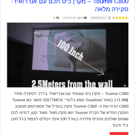
Toumei C800 – מקרן כיס חכם עם אנדרואיד-
סקירה מלאה
09/03/2017
מוצרים נלווים
0
Toumei C800 – מקרן כיס עוצמתי עם אנדרואיד-בדרך לסקירה מחיר:
171.99$ באתר Gearbest קופון בלעדי: 2017TMC8 קישור כאן Toumei
C800 הכירו את ה- Toumei C800 מקרן בגודל של סמארטפון ממוצע,
המקרן החדש של חברת Toumei הוא מקרן מאוד מאוד קטן, דמיינו לכם
שאתם שולפים מהכיס טלויזיה בגודל 100 אינץ' ויכולים לצפות בכל תוכן
בלי חיבור …