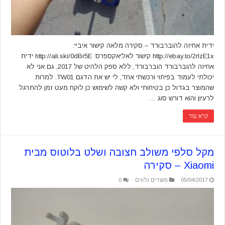
ידית אחיזה להוברבורד – סקירה מלאה קישור איביי:
http://ebay.to/2rlzE1x קישור לאליאקספרס: http://ali.ski/0dBr5E ידית
אחיזה להוברבורד הוברבורד, ללא ספק הלהיט של 2017, גם אני לא
יכולתי לעמוד בפיתוי ורכשתי אחד, לי יש את הדגם TW01. למרות
שהמוצר בגדול כן בטיחותי ולא קשה לשימוש כן לוקח מעט זמן להתרגל
לרעיון והוא דורש סוג …
קרא עוד
מקל סלפי משולב חצובה ושלט בלוטוס מבית
Xiaomi – סקירה
05/04/2017
מוצרים נלווים
0