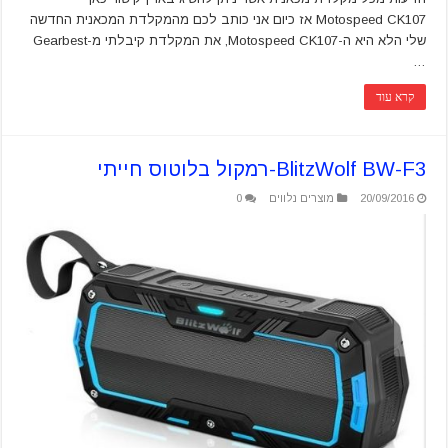
Motospeed CK107 אז כיום אני כותב לכם מהמקלדת המכאנית החדשה
שלי הלא היא ה-Motospeed CK107, את המקלדת קיבלתי מ-Gearbest
…
קרא עוד
BlitzWolf BW-F3-רמקול בלוטוס חייתי
20/09/2016
מוצרים נלווים
0