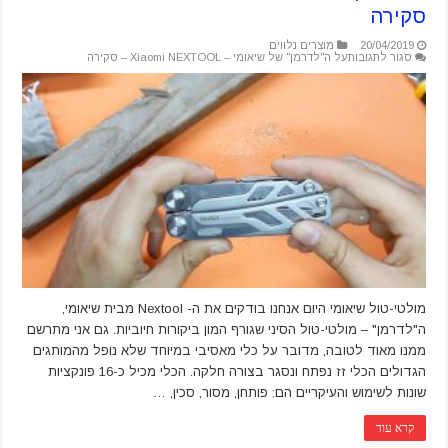
סקירה
20/04/2019
מוצרים נלווים
סגור לתגובות
על ה"לדרמן" של שיאומי – Xiaomi NEXTOOL – סקירה
מולטי-טול שיאומי היום אנחנו בודקים את ה- Nextool מבית שיאומי,
ה"לדרמן" – מולטי-טול הסיני שגורף המון ביקורות חיוביות. גם אני מתרשם
ממנו מאוד לטובה, מדובר על כלי מאסיבי במיוחד שלא נופל מהמותגים
הגדולים הכלי זז נפתח ונסגר בצורה חלקה. הכלי מכיל כ-16 פונקציות
שונות לשימוש והעיקריים הם: פותחן, מסור, סכין, …
קרא עוד