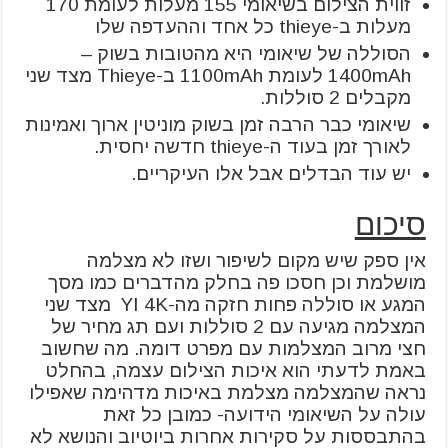
זווית הצילום בשיאומי 155 מעלות לעומת 170
מעלות ב-thieye כל אחד וההעדפה שלו
הסוללה של שיאומי היא מהטובות בשוק –
1400mAh לעומת 1100mAh ב-Thieye מצד שני
מקבלים 2 סוללות.
שיאומי כבר הרבה זמן בשוק מוניטין ארוך ואמינות
לאורך זמן בעוד ה-thieye חדשה יחסית.
יש עוד הבדלים אבל אלו העיקריים.
סיכום
אין ספק שיש מקום לשיפור ושזו לא מצלמה
מושלמת וכן חסכו פה בחלק מהדברים כמו מסך
המגע או סוללה פחות חזקה מה-YI 4K מצד שני
המצלמה מגיעה עם 2 סוללות ועם תג מחיר של
חצי מרוב המצלמות עם מפרט דומה. מה שחשוב
באמת לדעתי הוא איכות הצילום עצמה, בהחלט
נראה שהמצלמה מצלמת באיכות מדהימה שאפילו
עולה על השיאומי הידועה- כמובן כל זאת
בהתבססות על סקירות אחרות ביוטיוב והנושא לא