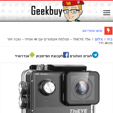
שואב שוטף רצפות אלחוטי Jimmy H
בית
/
צילום
/
ThiEYE T5e – מצלמת אקסטרים עם 4K אמיתי – טובה יותר
מהYI 4K?
לערוץ הטלגרם
לקבוצת הפייסבוק
אנדרואיד