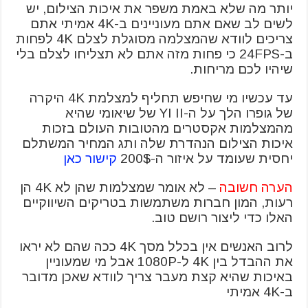
יותר מה שלא באמת משפר את איכות הצילום, יש
לשים לב שאם אתם מעוניינים ב-4K אמיתי אתם
צריכים לוודא שהמצלמה מסוגלת לצלם 4K לפחות
ב-24FPS כי פחות מזה אתם לא תצליחו לצלם בלי
שיהיו לכם מריחות.
עד עכשיו מי שחיפש תחליף למצלמת 4K היקרה
של גופרו הלך על ה-YI II של שיאומי שהיא
מהמצלמות אקסטרים מהטובות העולם בזכות
איכות הצילום הנהדרת שלה ותג המחיר המשתלם
יחסית שעומד על איזור ה-200$
קישור כאן
הערה חשובה
– לא אומר שמצלמות שהן לא 4K הן
רעות, המון חברות משתמשות בטריקים השיווקיים
האלו כדי ליצור רושם טוב.
לרוב האנשים אין בכלל מסך 4K ככה שהם לא יראו
את ההבדל בין 4K ל-1080P אבל מי שמעוניין
באיכות שהיא קצת מעבר צריך לוודא שאכן מדובר
ב-4K אמיתי