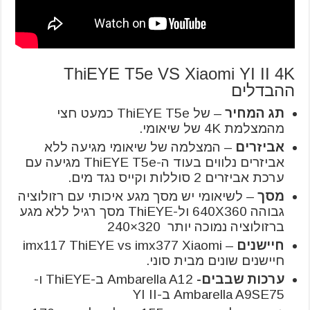
ThiEYE T5e VS Xiaomi YI II 4K
ההבדלים
תג המחיר
– של ThiEYE T5e כמעט חצי
מהמצלמת 4K של שיאומי.
אביזרים
– המצלמה של שיאומי מגיעה ללא
אביזרים נלווים בעוד ה-ThiEYE T5e מגיעה עם
ערכת אביזרים 2 סוללות וקייס נגד מים.
מסך
– לשיאומי יש מסך מגע איכותי עם רזולוציה
גבוהה 640X360 ול-ThiEYE מסך רגיל ללא מגע
ברזולוציה נמוכה יותר 320×240
חיישנים
– imx117 ThiEYE vs imx377 Xiaomi
חיישנים שונים מבית סוני.
ערכות שבבים-
Ambarella A12 ב-ThiEYE ו-
Ambarella A9SE75 ב-YI II