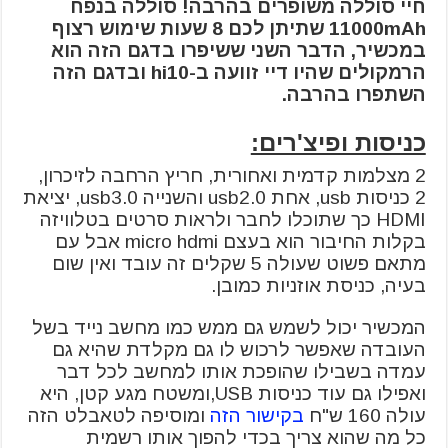
חיי סוללה משופרים בהרבה! סוללה בנפח
11000mAh שתיתן לכם 8 שעות שימוש רצוף
במכשיר, הדבר השני ששיפרו בדגם הזה הוא
הרמקולים שהיו דיי זוועה ב-hi10 ובדגם הזה
השתפרו בהרבה.
כניסות ופיצ'רים:
2 מצלמות קדמית ואחורית, חריץ הרחבה לזיכרון,
2 כניסות usb, אחת usb2.0 והשנייה usb3.0, יציאת
HDMI כך שתוכלו לחבר ולראות סרטים בטלוויזה
בקלות החיבור הוא בעצם micro hdmi אבל עם
מתאם פשוט שעולה 5 שקלים זה עובד ואין שום
בעיה, כניסת אוזניות כמובן.
המכשיר יכול לשמש גם ממש כמו מחשב נייד בשל
העובדה שאפשר לרכוש לו גם מקלדת שהיא גם
עמדה בשבילו שהופכת אותו למחשב לכל דבר
ואפילו גם עוד כניסות USB,ומשטח מגע קטן, היא
עולה 160 ש"ח
בקישור הזה
ומוסיפה לטאבלט הזה
כל מה שהוא צריך בכדי להפוך אותו רשמית