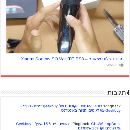
מכונת גילוח שיאומי – Xiaomi Soocas SO WHITE ES3
16/05/2019
4 תגובות
Pingback:
פוסט ההנחות והקופונים של geekbuy **מתעדכן** -
Geekbuy-גאדג'טים וקניות באינטרנט
Pingback:
CHUWI LapBook - מחשב נייד 15.6 אינץ' - Geekbuy-
גאדג'טים וקניות באינטרנט