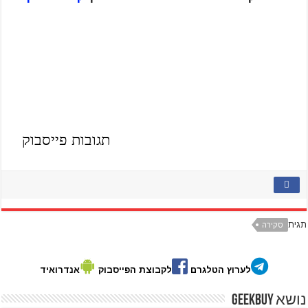
תגובות פייסבוק
תגית
סקירה
לערוץ הטלגרם
לקבוצת הפייסבוק
אנדרואיד
נושא GeekBuy