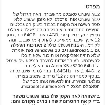
מפרט:
Chuwi hi12 טאבלט מחשב זהו האח הגדול של
Chuwi hi10 אותו פרסמנו לא מזמן Chuwi ללא
ספק השיגה את מקומה בכבוד בשוק הטאבלטים
הסיניים התחרותי,היא הצליחה להביא לנו טאבלט
מצויין חזק בטירוף עם 4GB ראם ו-64GB רום, מסך
12 אינץ' שכבר ממש יכול להחליף מחשב, בדומה
לקודמו, ה-Chuwi hi12
כולל 2 מערכות הפעלה
גם android 5.1 וגם windows 10
זאת אומרת
שלא תהיה אפליקציה או תוכנה שלא תוכלו
להשתמש! בעיקר אודות למעבד הנפלא של אינטל
ה- Atom X5 z8300 64bit
מרובע ליבות
1.44GHz, עד 1.84GHz, בהחלט מרשים, כל זה
בנוסף למסך רטינה 12" מרהיב שמגיב בצורה
נפלאה ומהירה, זהו למעשה אותו מסך של
הטאבלט המצליח ה-microsoft surface 3.
בהשוואה לאח הקטן שלו Chuwi hi12 משפר
בדיוק את החסרונות שהיו בדגם הקודם והם: