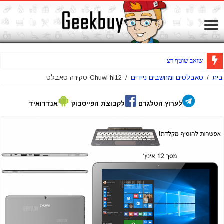
שואב שוטף רצפות אלחוטי Jimmy HW
בית
/
טאבלטים ומחשבים ניידים
/
Chuwi hi12-סקירה טאבלט
לערוץ הטלגרם
לקבוצת הפייסבוק
אנדרואיד