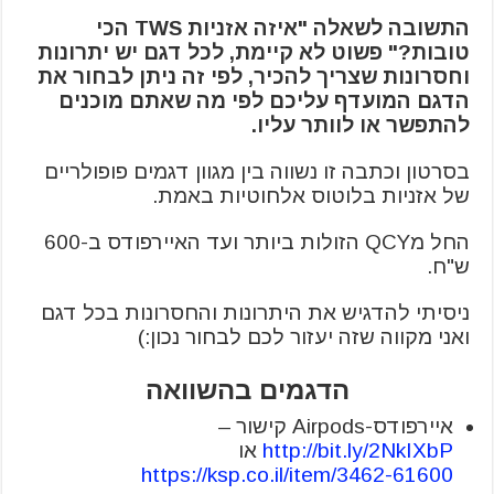
התשובה לשאלה "איזה אזניות TWS הכי
טובות?" פשוט לא קיימת, לכל דגם יש יתרונות
וחסרונות שצריך להכיר, לפי זה ניתן לבחור את
הדגם המועדף עליכם לפי מה שאתם מוכנים
להתפשר או לוותר עליו.
בסרטון וכתבה זו נשווה בין מגוון דגמים פופולריים
של אזניות בלוטוס אלחוטיות באמת.
החל מQCY הזולות ביותר ועד האיירפודס ב-600
ש"ח.
ניסיתי להדגיש את היתרונות והחסרונות בכל דגם
ואני מקווה שזה יעזור לכם לבחור נכון:)
הדגמים בהשוואה
איירפודס-Airpods קישור –
http://bit.ly/2NkIXbP
או
https://ksp.co.il/item/3462-61600