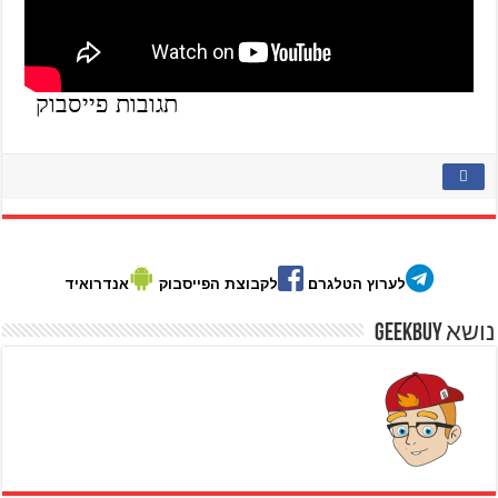
תגובות פייסבוק
לערוץ הטלגרם
לקבוצת הפייסבוק
אנדרואיד
נושא GeekBuy