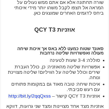
שורה תחתונה אלא אם אתם ממש נעולים על
המראה אל תצפו לקבל משהו יותר מידי איכותי
ביחס לדגמים האחרים שמוצגים כאן.
אוזניות QCY T3
סאונד שטוח כמעט ללא באס אך איכות שיחה
מעולה ואפשרויות שליטה נרחבות
סוללה: 3-4 שעות לטעינה
אפשרויות שליטה מהאוזניה: כן, כולל העברת
שירים וכולל שליטה על הוויליום! שליטה מצויינת
ונוחה.
איכות שיחה: טובה מאוד גם במקומות פתוחים
עם רעש סביבתי.
אוזניות QCY T3 קישור –
http://bit.ly/2qqQxss
אוזניות מצד אחד מצויינות ומצד שני גרועות, דווקא